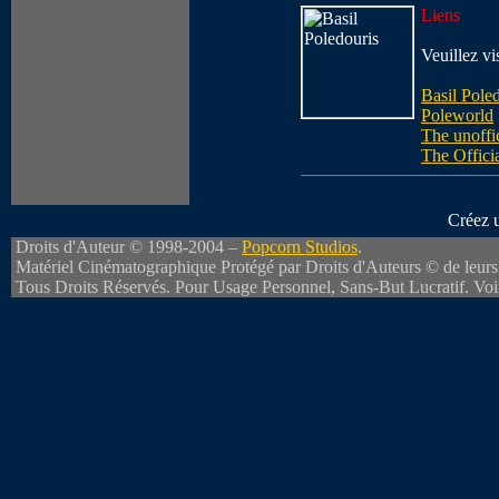
Liens
Veuillez vi
Basil Pole
Poleworld
The unoffi
The Offici
Créez 
Droits d'Auteur © 1998-2004 –
Popcorn Studios
.
Matériel Cinématographique Protégé par Droits d'Auteurs © de leurs 
Tous Droits Réservés. Pour Usage Personnel, Sans-But Lucratif. Vo