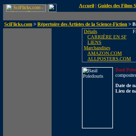
Accueil
|
Guides des Films 
SciFlicks.com
>
Répertoire des Artistes de la Science-Fiction
> Ba
Détails
Fi
CARRIÈRE EN SF
LIENS
Marchandises
AMAZON.COM
ALLPOSTERS.COM
Basil Pole
composite
Date de n
Lieu de n