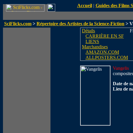
Accueil
|
Guides des Films 
SciFlicks.com
>
Répertoire des Artistes de la Science-Fiction
> V
Détails
Fi
CARRIÈRE EN SF
LIENS
Marchandises
AMAZON.COM
ALLPOSTERS.COM
Vangelis
composite
Date de n
Lieu de n