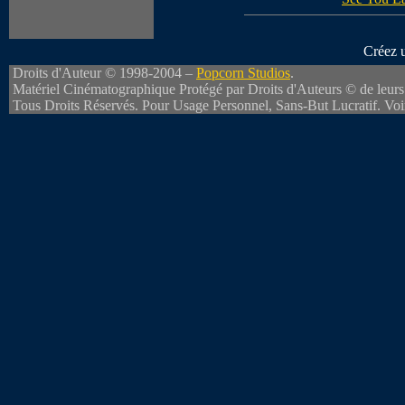
Créez 
Droits d'Auteur © 1998-2004 –
Popcorn Studios
.
Matériel Cinématographique Protégé par Droits d'Auteurs © de leurs 
Tous Droits Réservés. Pour Usage Personnel, Sans-But Lucratif. Vo