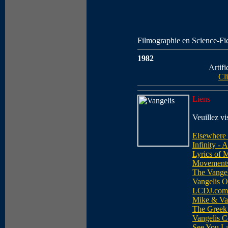
Filmographie en Science-Fi
1982
Artifi
Cl
Liens
Veuillez vi
Elsewhere 
Infinity - 
Lyrics of 
Movement
The Vangel
Vangelis 
LCDJ.com
Mike & Va
The Greek
Vangelis C
See You La